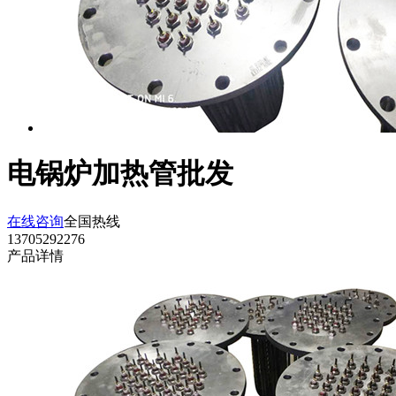
电锅炉加热管批发
在线咨询
全国热线
13705292276
产品详情